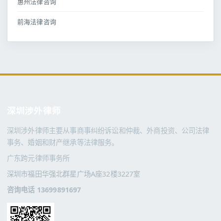
惠州法律咨询
前海法律咨询
深圳涉外律师
深圳涉外律师主要从事商事纠纷诉讼和仲裁、外商投资、公司法律
事务、婚姻和财产继承等法律服务。
广东跨元律师事务所
深圳市福田华强北群星广场A座32楼3227室
咨询电话 13699891697