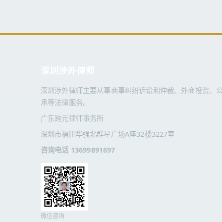
深圳涉外律师
深圳涉外律师主要从事商事纠纷诉讼和仲裁、外商投资、
承等法律服务。
广东跨元律师事务所
深圳市福田华强北群星广场A座32楼3227室
咨询电话 13699891697
微信咨询