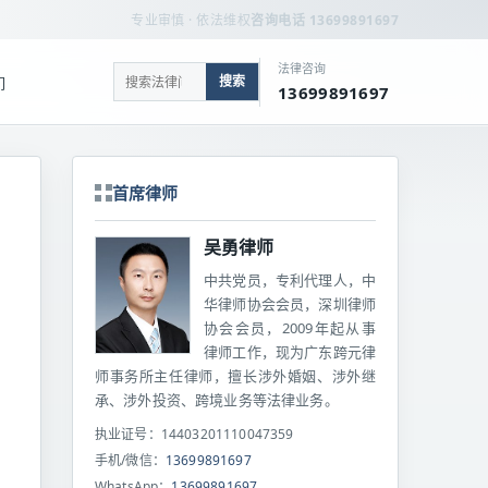
专业审慎 · 依法维权
咨询电话 13699891697
法律咨询
搜索
们
13699891697
首席律师
吴勇律师
中共党员，专利代理人，中
华律师协会会员，深圳律师
协会会员，2009年起从事
律师工作，现为广东跨元律
师事务所主任律师，擅长涉外婚姻、涉外继
承、涉外投资、跨境业务等法律业务。
执业证号：14403201110047359
手机/微信：
13699891697
WhatsApp：
13699891697