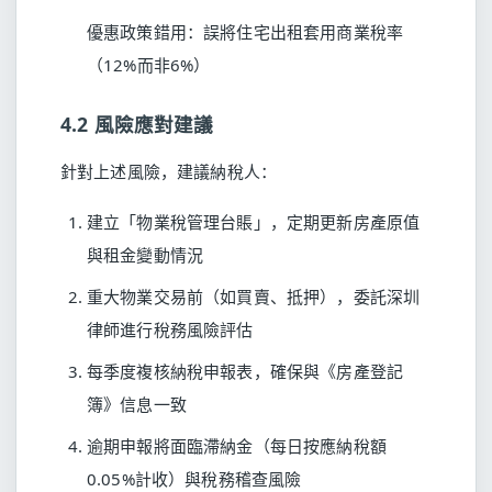
優惠政策錯用：誤將住宅出租套用商業稅率
（12%而非6%）
4.2 風險應對建議
針對上述風險，建議納稅人：
建立「物業稅管理台賬」，定期更新房產原值
與租金變動情況
重大物業交易前（如買賣、抵押），委託深圳
律師進行稅務風險評估
每季度複核納稅申報表，確保與《房產登記
簿》信息一致
逾期申報將面臨滯納金（每日按應納稅額
0.05%計收）與稅務稽查風險