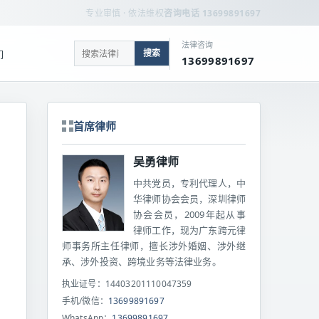
专业审慎 · 依法维权
咨询电话 13699891697
法律咨询
搜索
们
13699891697
首席律师
吴勇律师
中共党员，专利代理人，中
华律师协会会员，深圳律师
协会会员，2009年起从事
律师工作，现为广东跨元律
师事务所主任律师，擅长涉外婚姻、涉外继
承、涉外投资、跨境业务等法律业务。
执业证号：14403201110047359
手机/微信：
13699891697
WhatsApp：
13699891697