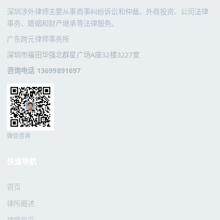
深圳涉外律师主要从事商事纠纷诉讼和仲裁、外商投资、公司法律
事务、婚姻和财产继承等法律服务。
广东跨元律师事务所
深圳市福田华强北群星广场A座32楼3227室
咨询电话 13699891697
微信咨询
快速导航
首页
律所概述