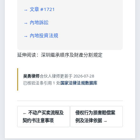
→
文章 #1721
→
內地訴訟
→
內地投資法規
延伸阅读：
深圳繼承順序及財產分割規定
吴勇律师
合伙人律师
更新于 2026-07-28
已核验法条引用 1 处
国家法律法规数据库
← 不动产买卖流程及
侵权行为损害赔偿案
契约书注意事项
例及法律依据 →