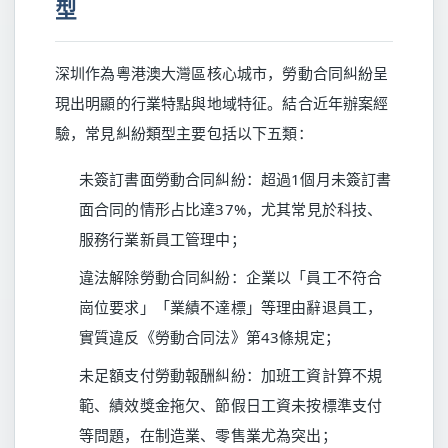
型
深圳作為粵港澳大灣區核心城市，勞動合同糾紛呈
現出明顯的行業特點與地域特征。結合近年辦案經
驗，常見糾紛類型主要包括以下五類：
未簽訂書面勞動合同糾紛：超過1個月未簽訂書
面合同的情形占比達37%，尤其常見於科技、
服務行業新員工管理中；
違法解除勞動合同糾紛：企業以「員工不符合
崗位要求」「業績不達標」等理由辭退員工，
實質違反《勞動合同法》第43條規定；
未足額支付勞動報酬糾紛：加班工資計算不規
範、績效獎金拖欠、節假日工資未按標準支付
等問題，在制造業、零售業尤為突出；