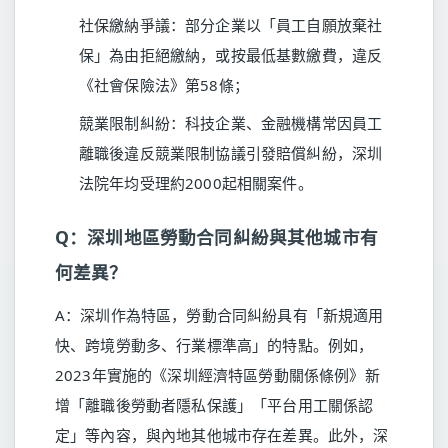
社保繳納爭議：部分企業以「員工自願放棄社
保」為由拒絕繳納，或按最低基數繳費，違反
《社會保險法》第58條；
競業限制糾紛：科技企業、金融機構常因員工
離職後違反競業限制協議引發賠償糾紛，深圳
法院年均受理約2000起相關案件。
Q：深圳地區勞動合同糾紛與其他城市有
何差異？
A：深圳作為特區，勞動合同糾紛具有「新規適用
快、跨境勞動多、行業標準高」的特點。例如，
2023年實施的《深圳經濟特區勞動關係條例》新
增「離職後勞動者隱私保護」「平台用工關係認
定」等內容，與內地其他城市存在差異。此外，深