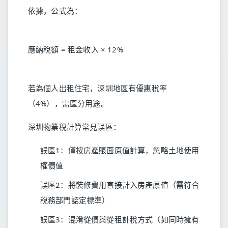
依據，公式為：
應納稅額 = 租金收入 × 12%
若為個人出租住宅，深圳地區有優惠稅率
（4%），需區分用途。
深圳物業稅計算常見誤區：
誤區1：僅按房產賬面原值計算，忽略土地使用
權價值
誤區2：將裝修費用直接計入房產原值（需符合
稅務部門認定標準）
誤區3：混淆從價與從租計稅方式（如同時擁有