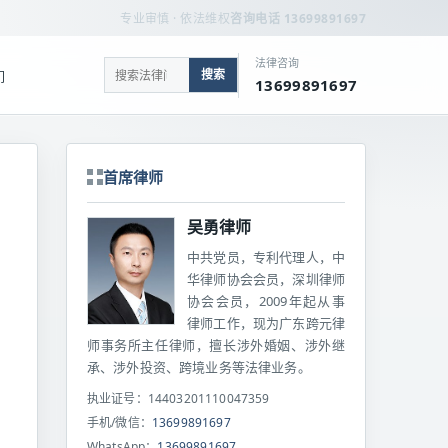
专业审慎 · 依法维权
咨询电话 13699891697
法律咨询
搜索
们
13699891697
首席律师
吴勇律师
中共党员，专利代理人，中
华律师协会会员，深圳律师
协会会员，2009年起从事
律师工作，现为广东跨元律
师事务所主任律师，擅长涉外婚姻、涉外继
承、涉外投资、跨境业务等法律业务。
执业证号：14403201110047359
手机/微信：
13699891697
WhatsApp：
13699891697