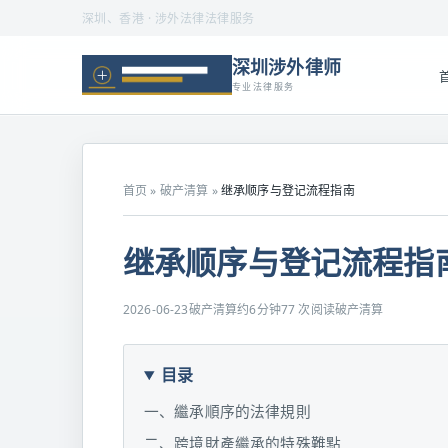
深圳、香港 · 涉外法律法律服务
深圳涉外律师
专业法律服务
首页
»
破产清算
»
继承顺序与登记流程指南
继承顺序与登记流程指
2026-06-23
破产清算
约6分钟
77 次阅读
破产清算
目录
一、繼承順序的法律規則
二、跨境財產繼承的特殊難點