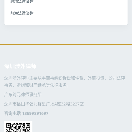
惠州法律咨询
前海法律咨询
深圳涉外律师
深圳涉外律师主要从事商事纠纷诉讼和仲裁、外商投资、公司法律
事务、婚姻和财产继承等法律服务。
广东跨元律师事务所
深圳市福田华强北群星广场A座32楼3227室
咨询电话 13699891697