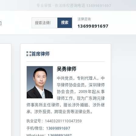
专业审慎 · 依法维权
咨询电话 13699891697
法律咨询
搜索
们
13699891697
首席律师
吴勇律师
中共党员，专利代理人，中
华律师协会会员，深圳律师
协会会员，2009年起从事
律师工作，现为广东跨元律
师事务所主任律师，擅长涉外婚姻、涉外继
承、涉外投资、跨境业务等法律业务。
执业证号：14403201110047359
手机/微信：
13699891697
WhatsApp：
13699891697