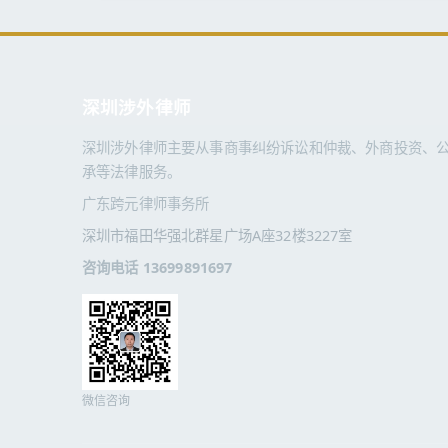
深圳涉外律师
深圳涉外律师主要从事商事纠纷诉讼和仲裁、外商投资、
承等法律服务。
广东跨元律师事务所
深圳市福田华强北群星广场A座32楼3227室
咨询电话 13699891697
微信咨询