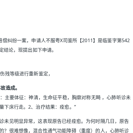
。
偿纠纷一案，申请人不服粤X司鉴所【2011】是临鉴字第542
鉴定结论，现提出如下申请。
的伤残等级进行重新鉴定，
事故造成。
况：主要体征：神清，生命征平稳，胸廓对称无畸 ，心肺听诊未
量下床行走。2、治疗结果：痊愈。”
诊未见明显异常，这表现原告已经痊愈。为何时隔几日，原告
的？很难想像，混合性通气功能障碍（重度）的人，心肺听诊