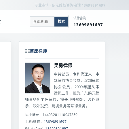
专业审慎 · 依法维权
咨询电话 13699891697
法律咨询
搜索
们
13699891697
首席律师
吴勇律师
中共党员，专利代理人，中
华律师协会会员，深圳律师
协会会员，2009年起从事
律师工作，现为广东跨元律
师事务所主任律师，擅长涉外婚姻、涉外继
承、涉外投资、跨境业务等法律业务。
执业证号：14403201110047359
手机/微信：
13699891697
WhatsApp：
13699891697