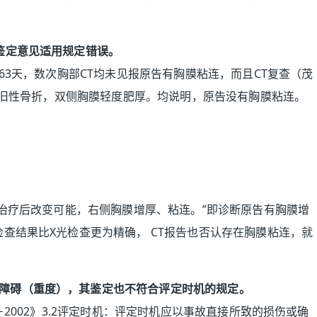
鉴定意见适用规定错误。
共63天，数次胸部CT均未见报原告有胸膜粘连，而且CT复查（茂
6肋陈旧性骨折，双侧胸膜轻度肥厚。均说明，原告没有胸膜粘连。
湿肺治疗后改变可能，右侧胸膜增厚、粘连。”即诊断原告有胸膜增
检查结果比X光检查更为精确， CT报告也否认存在胸膜粘连，就
障碍（重度），其鉴定也不符合评定时机的规定。
－2002》3.2评定时机：评定时机应以事故直接所致的损伤或确