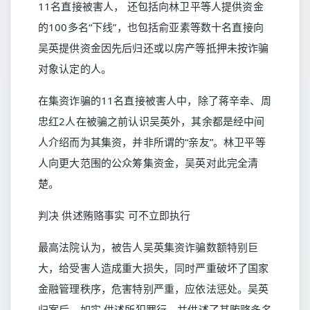
11名直接被害人， 还包括向林卫平等人提供资金
的100多名“下线”，也包括俞亚素等数十名直接向
吴英提供资金因先后归还或以房产等抵押未按诈骗
对象认定的人。
在集资诈骗的11名直接被害人中，除了蒋辛幸、周
忠红2人在被骗之前认识吴英外，其余都是经中间
人介绍而为其集资，并非所谓的“亲友”。林卫平等
人向更大范围的公众筹集资金，吴英对此完全清
楚。
判决 供述贿赂事实 可不立即执行
最高法院认为，被告人吴英集资诈骗数额特别巨
大，给受害人造成重大损失，同时严重破坏了国家
金融管理秩序，危害特别严重，应依法惩处。吴英
归案后，如实 供述所犯罪行，并供述了其贿赂多名