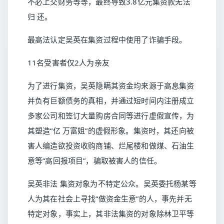
不必上交财务等等，最终导致3.8亿元集资款无法
归 还。
最高法认定吴英在集资过程中使用了诈骗手段。
11名受害者仅2人为亲友
为了进行集资，吴英隐瞒其资金均来源于高息集资
并负有巨额债务的真相，并通过短时间内注册成立
多家公司和签订大量购房合同等进行虚假宣传，为
其塑造“亿 万富姐”的虚假形象。集资时，其还向被
害人编造欲投资收购商铺、烂尾楼和做煤、石油生
意等“高回报项目”，骗取被害人的信任。
吴英非法 集资对象为不特定公众。吴英委托杨某等
人为其在社会上寻找“做资金生意”的人，事先并无
特定对象，事实上，其非法集资的对象除林卫平等